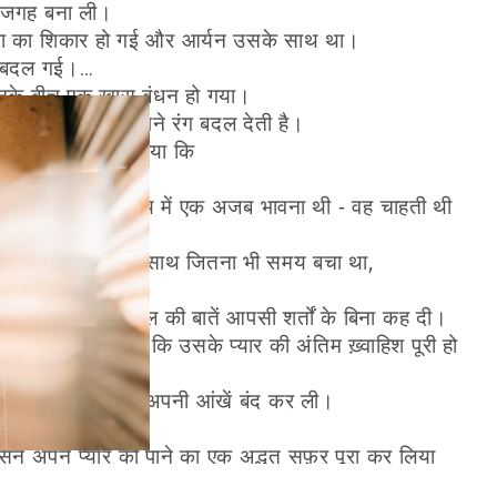
ने जगह बना ली।
घटना का शिकार हो गई और आर्यन उसके साथ था।
ें बदल गई।
 उनके बीच एक ख़ास बंधन हो गया।
जिंदगी कभी-कभी अपने रंग बदल देती है।
डॉक्टर ने उसे बताया कि
लेकिन श्रेया के ह्रदय में एक अजब भावना थी - वह चाहती थी
से मुकाबला कर सके।
ी, और वह श्रेया के साथ जितना भी समय बचा था,
ा किया।
 दिया, और अपने दिल की बातें आपसी शर्तों के बिना कह दी।
, क्योंकि उसे पता था कि उसके प्यार की अंतिम ख़्वाहिश पूरी हो
त के बाद, श्रेया ने अपनी आंखें बंद कर ली।
न को थे।
उसने अपने प्यार को पाने का एक अद्भुत सफ़र पूरा कर लिया