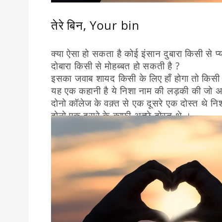
तेरे बिन, Your bin
क्या ऐसा हो सकता है कोई इंसान दुबारा किसी से प
दोबारा किसी से मोहब्बत हो सकती है ?
इसका जवाब शायद किसी के लिए हाँ होगा तो किसी क
यह एक कहानी है ये निशा नाम की लड़की की जो अ
दोनो कॉलेज के वक़्त से एक दूसरे एक दोस्त थे 
दोनो एक दूसरे के काफी अच्छे दोस्त थे ।
निशा और अमर हर मुश्किल वक़्त मैं एक दूसरे का 
होते थी
जब कभी अमर को कोई मुश्किल होती तो निशा हर ह
इसी तरह जब कभी निशा को मुश्किल का सामना क
एक दूसरे का साथ निभाते गए और दोनों के बीच मैं 
वक्त के साथ साथ दोनों की मोहोब्बत काफी गेहरी 
कुछ समय बाद दोनों की कॉलेज की पढाई ख़तम होग
और इनकी ज़िन्दगी सही से ख़ुशी से गुज़र रही थी 