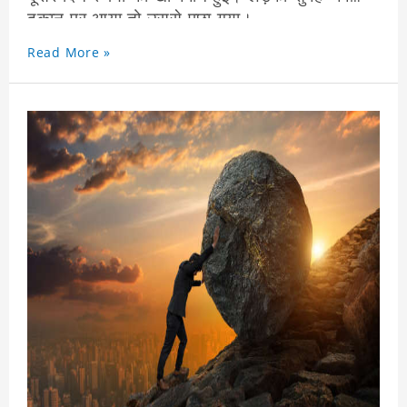
दुकान पर आया तो उससे पूछा गया।
लड़के ने तुरंत ही प्रसनन्ता से रूपये निकालकर ग्राहक
Read More »
को दे दिए।
वह बहुत ही खुश हुआ। लड़के के ईमानदारी से सबको
बहुत प्रसनन्ता हुई।
सेठ भी लड़के से बहुत खुश हुआ। सेठ ने लड़के को
पुरस्कार देना चाहा तो लड़के ने लेने से मना कर दिया।
लड़के ने कहा सेठ जी में आगे पढ़ना चाहता हु। पर पैसो
के आभाव ने पढ़ नहीं पा रहा। आप कुछ सहयता कर दें।
सेठ ने लड़के की पढ़ाई का प्रवन्ध कर दिया। लड़का
बहुत मेहनत से पढता गया।
यही लड़का आगे चलकर बहुत बढ़ा सहित्यकार बना।
इसका नाम था – राम नरेश त्रिपाठी। हिंदी साहित्य में
इनका बहुत बढ़ा योगदान है।
ईमानदार मनुष्य ईश्वर की सर्वोत्तम रचना है ।