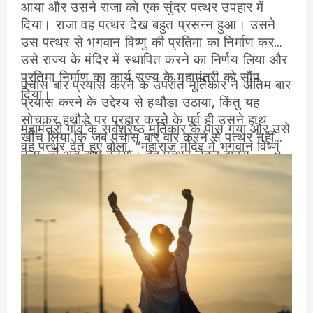
आया और उसने राजा को एक सुंदर पत्थर उपहार में
दिया। राजा वह पत्थर देख बहुत प्रसन्न हुआ। उसने
उस पत्थर से भगवान विष्णु की प्रतिमा का निर्माण कर
उसे राज्य के मंदिर में स्थापित करने का निर्णय लिया और
प्रतिमा निर्माण का कार्य राज्य के महामंत्री को सौंप
पचास बार प्रयास करने के उपरांत मूर्तिकार ने अंतिम बार
दिया।
प्रयास करने के उद्देश्य से हथौड़ा उठाया, किंतु यह
सोचकर हथौड़े पर प्रहार करने के पूर्व ही उसने हाथ
महामंत्री गाँव के सर्वश्रेष्ठ मूर्तिकार के पास गया और उसे
खींच लिया कि जब पचास बार वार करने से पत्थर नहीं
वह पत्थर देते हुए बोला, “महाराज मंदिर में भगवान विष्णु
टूटा, तो अब क्या टूटेगा। वह पत्थर लेकर वापस
की प्रतिमा स्थापित करना चाहते हैं। सात दिवस के
महामंत्री के पास गया और उसे यह कह वापस कर आया
भीतर इस पत्थर से भगवान विष्णु की प्रतिमा तैयार कर
कि इस पत्थर को तोड़ना नामुमकिन है। इसलिए इससे
राजमहल पहुँचा देना। इसके लिए तुम्हें 50 स्वर्ण मुद्रायें
भगवान विष्णु की प्रतिमा नहीं बन सकती। महामंत्री को
दी जायेंगी।” 50 स्वर्ण मुद्राओं की बात सुनकर मूर्तिकार
राजा का आदेश हर स्थिति में पूर्ण करना था। इसलिए
ख़ुश हो गया और महामंत्री के जाने के उपरांत प्रतिमा का
उसने भगवान विष्णु की प्रतिमा निर्मित करने का कार्य गाँव
निर्माण कार्य प्रारंभ करने के उद्देश्य से अपने औज़ार
के एक साधारण से मूर्तिकार को सौंप दिया। पत्थर लेकर
निकाल लिए। अपने औज़ारों में से उसने एक हथौड़ा लिया
मूर्तिकार ने महामंत्री के सामने ही उस पर हथौड़े से
और पत्थर तोड़ने के लिए उस पर हथौड़े से वार करने
प्रहार किया और वह पत्थर एक बार में ही टूट गया।
लगा। किंतु पत्थर जस का तस रहा। मूर्तिकार ने हथौड़े
पत्थर टूटने के बाद मूर्तिकार प्रतिमा बनाने में जुट गया।