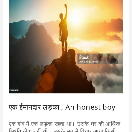
आइशा ने आखिरकार अपने सपने को हासिल कर लिया।
वह विश्वविद्यालय में दाखिला लिया और वैज्ञानिक बन गईं।
उन्होंने विज्ञान के क्षेत्र में महत्वपूर्ण योगदान दिया।
आइशा की कहानी हम सभी के लिए एक प्रेरणा है। यह
दिखाता है कि अगर हम अपने दिमाग में रखते हैं और
अपने सपनों को कभी नहीं छोड़ते हैं
तो कुछ भी संभव है। यह भी दिखाता है कि हमारे जुनून
का पालन करना महत्वपूर्ण है, भले ही यह मुश्किल हो।
एक ईमानदार लड़का , An honest boy
एक गांव में एक लड़का रहता था। उसके घर की आर्थिक
स्थिति ठीक नहीं थी। उसके मन में विचार आया किसी