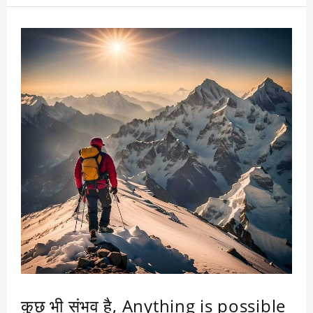
प्रयास करती रही. लेकिन सफल न हो सकी. अंततः
थक-हारकर उसने एक दिन हमला करना छोड़ दिया और
टैंक के अपने भाग में रहने लगी। कुछ दिनों बाद समुद्री
जीवविज्ञानी ने टैंक से वह कांच का विभाजक हटा दिया.
लेकिन शार्क ने कभी उन चारा मछलियों पर हमला नहीं
किया क्योंकि एक काल्पनिक विभाजक उसके दिमाग में बस
चुका था और उसने सोच लिया था कि वह उसे पार नहीं
कर सकती।
जीवन में असफ़लता का सामना करते-करते कई बार हम
अंदर से टूट जाते हैं और हार मान लेते हैं। हम सोच लेते
हैं कि अब चाहे कितनी भी कोशिश कर लें, सफ़लता
हासिल करना नामुमकिन है और उसके बाद हम कभी
कोशिश ही नहीं करते। जबकि सफ़लता प्राप्ति के लिए
अनवरत प्रयास आवश्यक है। परिस्थितियाँ बदलती
रहती हैं। इसलिये अतीत की असफ़लता को दिमाग पर
हावी न होने दें और पूरी लगन से फिर मेहनत करें।
सफलता आपके कदम चूमेगी।
कुछ भी संभव है, Anything is possible