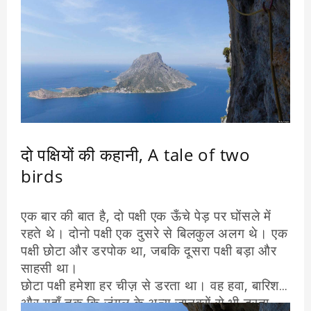
पुस्तकें ज्ञान का आधार होती हैं और ज्ञान के बिना सृष्टि
का संचालन असंभव है।
रघु की बुद्धिमता से राजा प्रभावित हुआ और उसने
भानुमति का विवाह उससे करके उसे राज्य का योग्य
उत्तराधिकारी घोषित कर दिया।
सार यह है कि बुद्धि, विवेक और ज्ञान से कठिन से कठिन
प्रश्नों का हल निकल जाता है।
दो पक्षियों की कहानी, A tale of two
birds
एक बार की बात है, दो पक्षी एक ऊँचे पेड़ पर घोंसले में
रहते थे। दोनो पक्षी एक दुसरे से बिलकुल अलग थे। एक
पक्षी छोटा और डरपोक था, जबकि दूसरा पक्षी बड़ा और
साहसी था।
छोटा पक्षी हमेशा हर चीज़ से डरता था। वह हवा, बारिश
और यहाँ तक कि जंगल के अन्य जानवरों से भी डरता