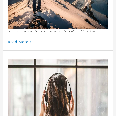
जैसे ही वह युवक पहाड़ की चोटी पर खड़ा हुआ,
उसनेज़मीन की ओर देखा। उसने हर दिशा में मीलों तक
देखा,
और उसे शांति और उपलब्धि की अनुभूति महसूस हुई।
वह जानता था कि वह इस पल को कभी नहीं भूलेगा।
रवि की कहानी हमे ये याद दिलाती है कि अगर आप ठान
Read More »
लें तो कुछ भी संभव है।
चुनौती चाहे कितनी भी कठिन क्यों न हो, अगर आप कभी
हार नहीं मानते, तो आप अंततः अपने लक्ष्य तक पहुंच ही
जाएगे ।
अपने सपनों को कभी मत छोड़ो, चाहे वे कितने भी कठिन
क्यों न लगें। कड़ी मेहनत और दृढ़ संकल्प से कुछ भी
संभव है।