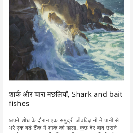
किया - क्या तुम्हें मेरी बात पर विश्वास हुआ ?
कुछ देर चुप रहने के बाद शेर ने कहा - तुम ठीक कहती
हो। जंगल की राजा तुम्हीं है।
परिस्थितियाँ कितनी भी विपरीत क्यों न हो हम अपने
दिमाग का इस्तेमाल कर उसे अपने पक्ष में कर सकते हैं।
हमारा दिमाग प्रोग्राम के आधार पर काम करने वाला
कंप्यूटर नहीं है।
दिमाग को आउट ऑफ़ बॉक्स सोचने की क्षमता है। हर
समस्या का समाधान तलाशने की ताकत है, यह तभी
संभव होगा जब हूँ विपरीत परिस्थितियाँ में भी अपना धैर्य
बरकरार रखेंगे।
शार्क और चारा मछलियाँ, Shark and bait
fishes
अपने शोध के दौरान एक समुद्री जीवविज्ञानी ने पानी से
भरे एक बड़े टैंक में शार्क को डाला. कुछ देर बाद उसने