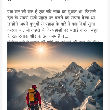
एक बार की बात है एक रवि नाक का युवक था, जिसने
देश के सबसे ऊंचे पहाड़ पर चढ़ने का सपना देखा था।
उन्होंने अपने बुजुर्गों से पहाड़ के बारे में कहानियाँ सुना
करता था, जो कहते थे कि पहाड़ो पर चढ़ाई करना बहुत
ही खतरनाक और कठिन काम है ।
लेकिन रवि ने पहाड़ की शीर्ष पर पहुंचने की ठान ली थी।
उसने एक सुबह जल्दी अपनी यात्रा शुरू की, और वह
कई दिनों तक चलता रहा।
रास्ता कठिन और जोखिम भरा था, और रवि को अक्सर
चट्टानों और पत्थरों पर चढ़ना पड़ता था। लेकिन उन्होंने
कभी हार नहीं मानी ।
एक दिन रवि पहाड़ की सबसे ऊंची चोटी पर पहुंच गया।
वह थका हुआ और कमजोर महसूस कर रहा था, लेकिन
वह खुशी से भी भरा हुआ था।
उसने अपना लक्ष्य हासिल कर लिया, और उसने खुद को
साबित कर दिया था कि वह जो कुछ भी ठान लेता है उसे
पूरा किए बिना नही रूकती ।