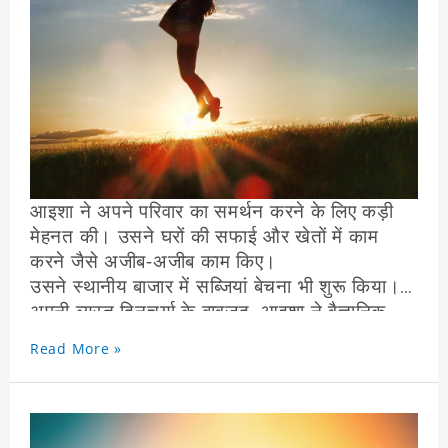
उसे अपना लक्ष्य हासिल करना मुश्किल होगा !
एक दिन, आइशा के पिता बीमार पड़ गए। वह काम करने
में असमर्थ थे, और परिवार की आय और भी कम हो गई।
आइशा को अपने परिवार की मदद करने के लिए स्कूल
छोड़ना पड़ा।
आइशा ने अपने परिवार का समर्थन करने के लिए कड़ी
मेहनत की। उसने घरों की सफाई और खेतों में काम
करने जैसे अजीब-अजीब काम किए।
उसने स्थानीय बाजार में सब्जियां बेचना भी शुरू किया।
अपनी व्यस्त दिनचर्या के बावजूद, आइशा ने वैज्ञानिक
बनने के अपने सपने को कभी नहीं छोड़ा।
Read More »
वह देर रात तक पढ़ाई करती थी और स्थानीय पुस्तकालय
से किताबें उधार लेती थी। उसने घर पर भी अपने स्वयं
के प्रयोग करना शुरू कर दिया।
कई सालों की कड़ी मेहनत और दृढ़ संकल्प के बाद,