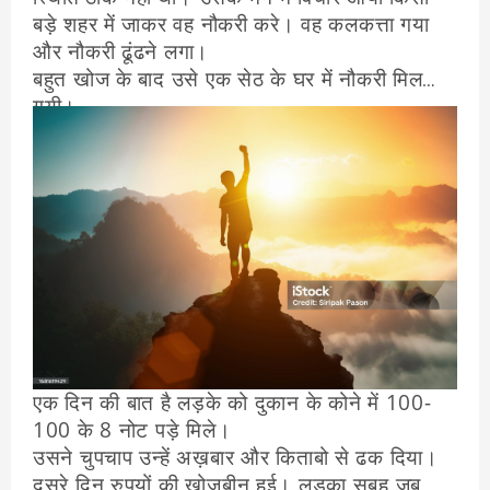
बड़े शहर में जाकर वह नौकरी करे। वह कलकत्ता गया
और नौकरी ढूंढने लगा।
बहुत खोज के बाद उसे एक सेठ के घर में नौकरी मिल
गयी।
काम था सेठ को रोज़ 6 घंटे अख़बार और किताब पढ़कर
सुनाना लड़के को नौकरी की ज़रूरत थी तो उसने वह
नौकरी स्वीकार कर ली।
एक दिन की बात है लड़के को दुकान के कोने में 100-
100 के 8 नोट पड़े मिले।
उसने चुपचाप उन्हें अख़बार और किताबो से ढक दिया।
दूसरे दिन रुपयों की खोजबीन हुई। लड़का सुबह जब